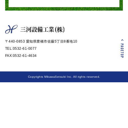
〒440-0853 愛知県豊橋市佐藤5丁目8番地10
TEL:0532-61-0077
FAX:0532-61-4634
Copyrights MikawaSetsubi Inc. All rights reserved.