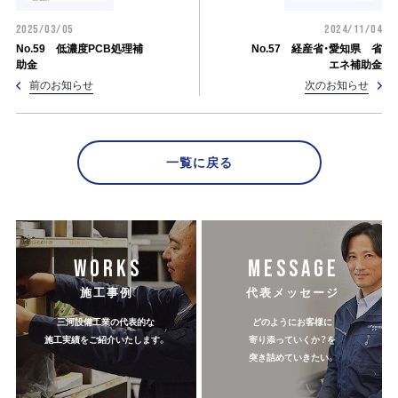
2025/03/05
2024/11/04
No.59 低濃度PCB処理補
No.57 経産省・愛知県 省
助金
エネ補助金
前のお知らせ
次のお知らせ
一覧に戻る
WORKS
MESSAGE
施工事例
代表メッセージ
三河設備工業の代表的な
どのようにお客様に
施工実績をご紹介いたします。
寄り添っていくか？を
突き詰めていきたい。